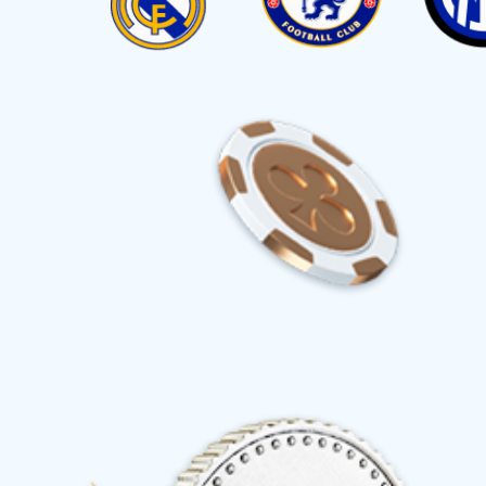
kaiyu