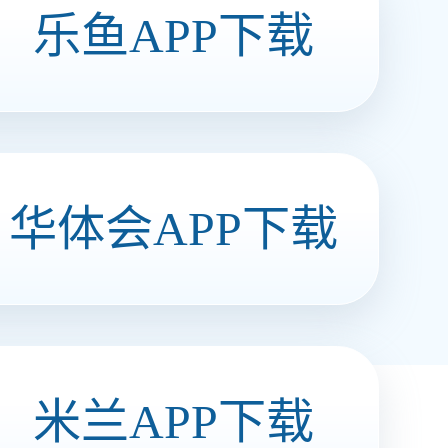
行概况与用户行为特征。
风控拦截
98.4%
成功识别率