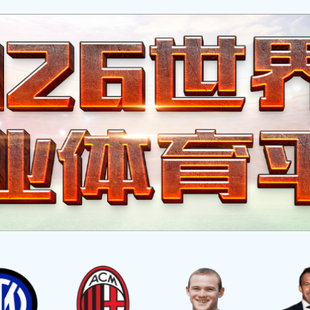
App下载
公司介绍
体育快讯
育赛事服务平
01. 初创定位
数据同步到高
kaiyun开云体育下载起源
，构建智能
与直播服务，并率先实现多赛
们对用户体验
02. 服务升级
随着kaiyun开云体育下载
功能，同时支持APP与网页