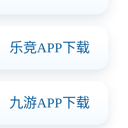
全体系
统级安全网。
护
异常流量识
定性保障