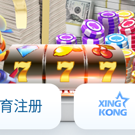
，在平台访问、数据加密等方面表现