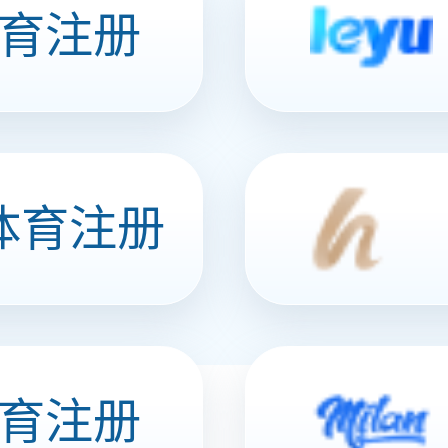
智能洞察面板 · 模块化分析
育下载核心运营数据细分为多个维度，以模块方式清晰呈现平台运
日活跃用户
API调用
56K
1.6M
7日均值
本周统计