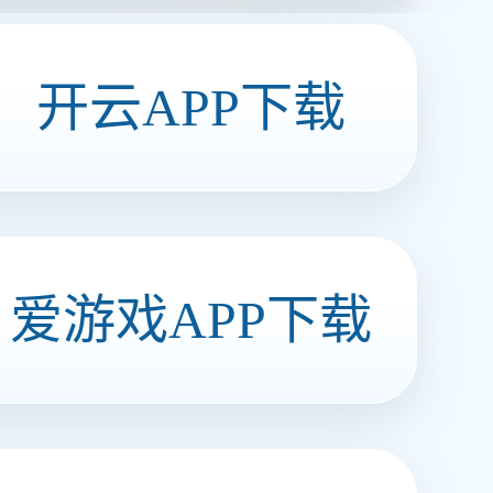
奖
上榜，体现平台在体验与服务质量方面的综合优势。