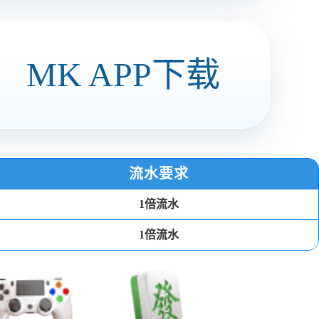
计
、行为追
源支持
推荐平台
球友会官网
开云体育下载
星空体育下载
米兰下载
星空官网
米兰官方网站