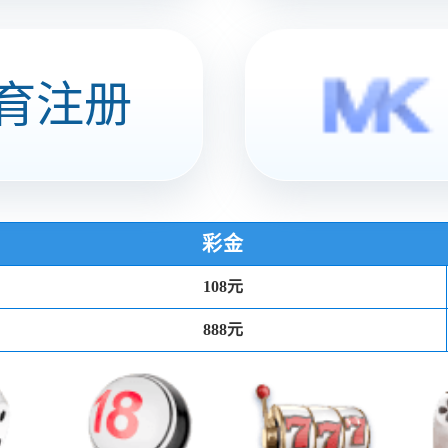
数据加密
行为审
密、权限分级、
关键操作日志
存储隔离
踪、风险溯
联系我们
快速导航
App下载
关于我们
pport@jc5s.com
隐私政策
用户协议
网站地图