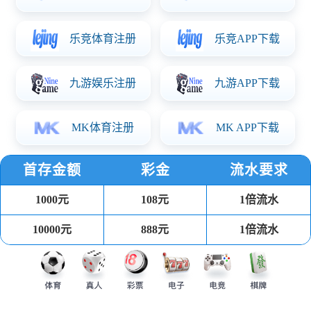
在意大利足坛，佛罗伦萨俱乐部老板罗科·科米索近日
宣布，将以特殊的方式纪念其父亲。他表示：“我们将
在他曾效力的球场纪念他。”这一声明不仅勾起了球迷
对家族传承的温情回忆，也凸显了足球俱乐部与家庭
情感纽带的深厚联系。科米索家族与佛罗伦萨的渊
源，通过这一纪念活动，再次成为公众关注的焦点。
纪念活动的缘起：父亲与球场的特殊
羁绊
科米索的父亲，作为一位曾在意乙联赛效力的球员，
与佛罗伦萨的弗兰基球场有着不解之缘。科米索在新