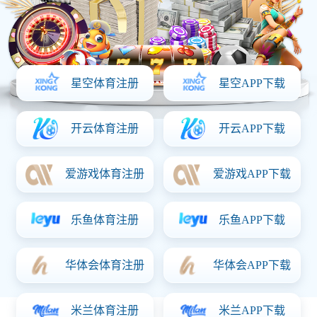
手机App
网页版
科米索与父亲纪念活动：“我们
将在他曾效力的球场纪念他”
2026-06-02 13:45
54 次阅读
首页
/
体育快讯